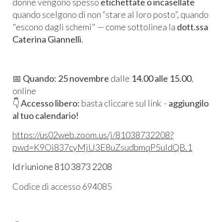
donne vengono spesso
etichettate o incasellate
quando scelgono di non “stare al loro posto”, quando
"escono dagli schemi" — come sottolinea la
dott.ssa
Caterina Giannelli
.
📅
Quando:
25 novembre
dalle
14.00 alle 15.00
,
online
👇
Accesso libero:
basta cliccare sul link -
aggiungilo
al tuo calendario!
https://us02web.zoom.us/j/81038732208?
pwd=K9Oi837cyMjU3E8uZsudbmqP5uldQB.1
Id riunione 810 3873 2208
​Codice di accesso 694085